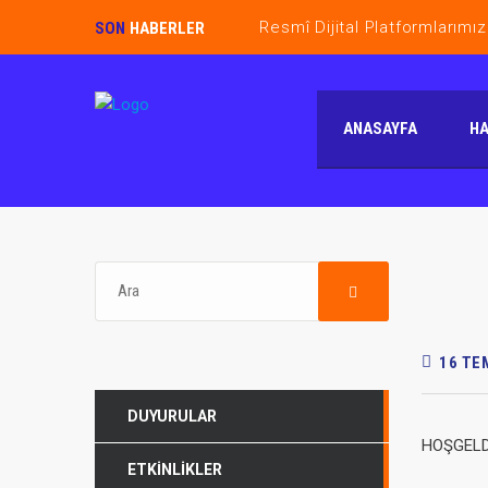
Resmî Dijital Platformlarımız
SON
HABERLER
2025 – 2026 Sezonu Kayıtla
ANASAYFA
HA
Güreş Branşımız Açılıyor!
Kayıtlarımız Devam Ediyor!
2025 – 2026 Sezonu Başladı
16 TE
DUYURULAR
HOŞGELD
ETKINLIKLER