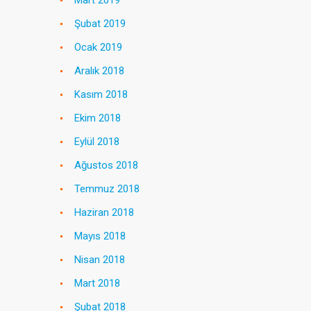
Mart 2019
Şubat 2019
Ocak 2019
Aralık 2018
Kasım 2018
Ekim 2018
Eylül 2018
Ağustos 2018
Temmuz 2018
Haziran 2018
Mayıs 2018
Nisan 2018
Mart 2018
Şubat 2018