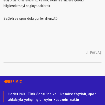
ediyoruz. Ofis ekibimiz ve koç ekibimiz sizlere gerekli
bilgilendirmeyi sağlayacaklardır.
Sağlıklı ve spor dolu günler dileriz😊
PAYLAŞ
HEDEFIMIZ
Hedefimiz, Türk Sporu’na ve ülkemize faydalı, spor
ahlakıyla yetişmiş bireyler kazandırmaktır.